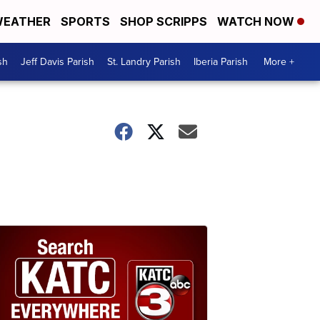
EATHER
SPORTS
SHOP SCRIPPS
WATCH NOW
sh
Jeff Davis Parish
St. Landry Parish
Iberia Parish
More +