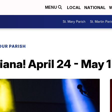
LOCAL
NATIONAL
W
MENU
St. Mary Parish
St. Martin Pari
OUR PARISH
ana! April 24 - May 1